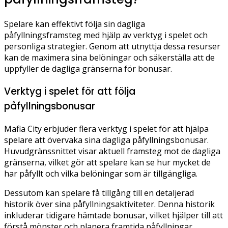
Spelare kan effektivt följa sin dagliga
påfyllningsframsteg med hjälp av verktyg i spelet och
personliga strategier. Genom att utnyttja dessa resurser
kan de maximera sina belöningar och säkerställa att de
uppfyller de dagliga gränserna för bonusar.
Verktyg i spelet för att följa
påfyllningsbonusar
Mafia City erbjuder flera verktyg i spelet för att hjälpa
spelare att övervaka sina dagliga påfyllningsbonusar.
Huvudgränssnittet visar aktuell framsteg mot de dagliga
gränserna, vilket gör att spelare kan se hur mycket de
har påfyllt och vilka belöningar som är tillgängliga.
Dessutom kan spelare få tillgång till en detaljerad
historik över sina påfyllningsaktiviteter. Denna historik
inkluderar tidigare hämtade bonusar, vilket hjälper till att
förstå mönster och planera framtida påfyllningar