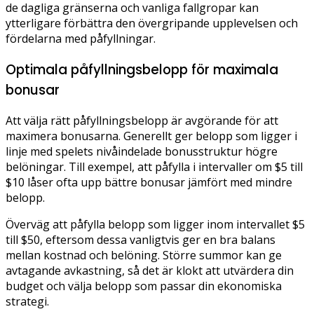
de dagliga gränserna och vanliga fallgropar kan
ytterligare förbättra den övergripande upplevelsen och
fördelarna med påfyllningar.
Optimala påfyllningsbelopp för maximala
bonusar
Att välja rätt påfyllningsbelopp är avgörande för att
maximera bonusarna. Generellt ger belopp som ligger i
linje med spelets nivåindelade bonusstruktur högre
belöningar. Till exempel, att påfylla i intervaller om $5 till
$10 låser ofta upp bättre bonusar jämfört med mindre
belopp.
Överväg att påfylla belopp som ligger inom intervallet $5
till $50, eftersom dessa vanligtvis ger en bra balans
mellan kostnad och belöning. Större summor kan ge
avtagande avkastning, så det är klokt att utvärdera din
budget och välja belopp som passar din ekonomiska
strategi.