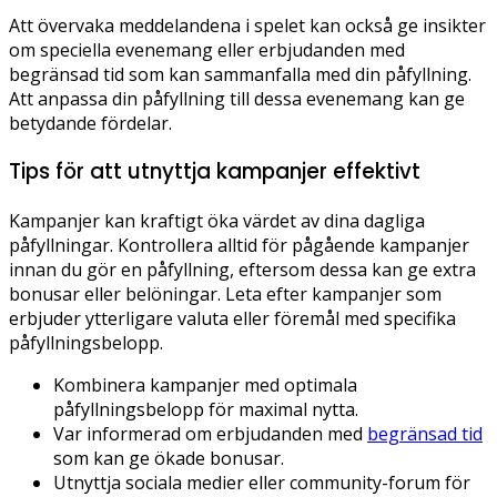
Att övervaka meddelandena i spelet kan också ge insikter
om speciella evenemang eller erbjudanden med
begränsad tid som kan sammanfalla med din påfyllning.
Att anpassa din påfyllning till dessa evenemang kan ge
betydande fördelar.
Tips för att utnyttja kampanjer effektivt
Kampanjer kan kraftigt öka värdet av dina dagliga
påfyllningar. Kontrollera alltid för pågående kampanjer
innan du gör en påfyllning, eftersom dessa kan ge extra
bonusar eller belöningar. Leta efter kampanjer som
erbjuder ytterligare valuta eller föremål med specifika
påfyllningsbelopp.
Kombinera kampanjer med optimala
påfyllningsbelopp för maximal nytta.
Var informerad om erbjudanden med
begränsad tid
som kan ge ökade bonusar.
Utnyttja sociala medier eller community-forum för