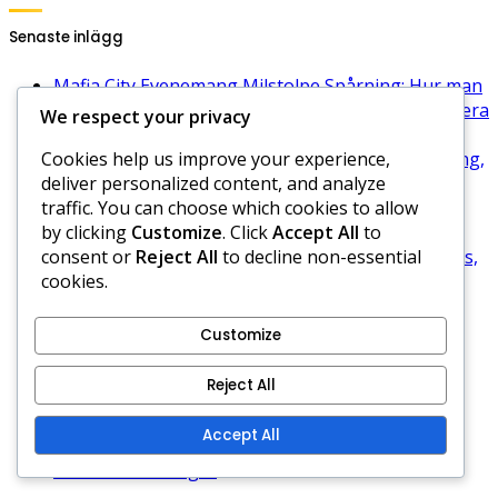
Senaste inlägg
Mafia City Evenemang Milstolpe Spårning: Hur man
övervakar framsteg, Verktyg att använda, Maximera
We respect your privacy
belöningar
Cookies help us improve your experience,
Mafia City Gåvokod FAQ: Vanliga frågor, Felsökning,
deliver personalized content, and analyze
Insikter från gemenskapen
traffic. You can choose which cookies to allow
Mafia City Dagliga Påfyllningsbonusar: Dagliga
by clicking
Customize
. Click
Accept All
to
gränser, Maximera belöningar, Spåra framsteg
consent or
Reject All
to decline non-essential
Mafia City Gåvokod Inlösen: Steg-för-steg-process,
cookies.
Vanliga problem, Felsökning
Mafia City Event Milestone Bästa Praxis: Effektiva
strategier, Undvika fallgropar, Gemenskapstips
Customize
Kontakta oss
Reject All
Integritetspolicy
Användaravtal
Accept All
Vår historia
Cookieinställningar