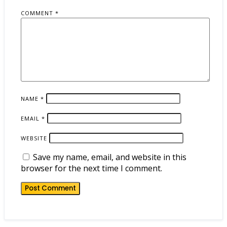
COMMENT
*
NAME
*
EMAIL
*
WEBSITE
Save my name, email, and website in this
browser for the next time I comment.