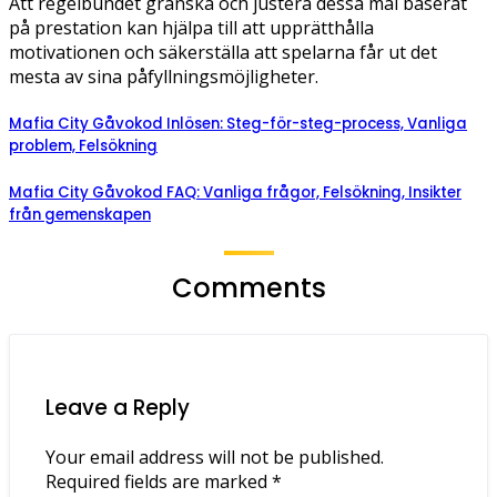
Att regelbundet granska och justera dessa mål baserat
på prestation kan hjälpa till att upprätthålla
motivationen och säkerställa att spelarna får ut det
mesta av sina påfyllningsmöjligheter.
Mafia City Gåvokod Inlösen: Steg-för-steg-process, Vanliga
problem, Felsökning
Mafia City Gåvokod FAQ: Vanliga frågor, Felsökning, Insikter
från gemenskapen
Comments
Leave a Reply
Your email address will not be published.
Required fields are marked
*