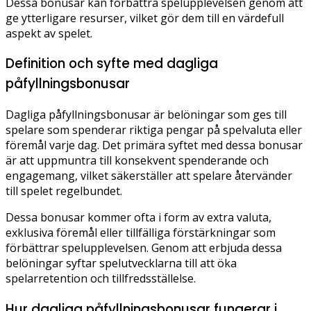
Dessa bonusar kan förbättra spelupplevelsen genom att
ge ytterligare resurser, vilket gör dem till en värdefull
aspekt av spelet.
Definition och syfte med dagliga
påfyllningsbonusar
Dagliga påfyllningsbonusar är belöningar som ges till
spelare som spenderar riktiga pengar på spelvaluta eller
föremål varje dag. Det primära syftet med dessa bonusar
är att uppmuntra till konsekvent spenderande och
engagemang, vilket säkerställer att spelare återvänder
till spelet regelbundet.
Dessa bonusar kommer ofta i form av extra valuta,
exklusiva föremål eller tillfälliga förstärkningar som
förbättrar spelupplevelsen. Genom att erbjuda dessa
belöningar syftar spelutvecklarna till att öka
spelarretention och tillfredsställelse.
Hur dagliga påfyllningsbonusar fungerar i