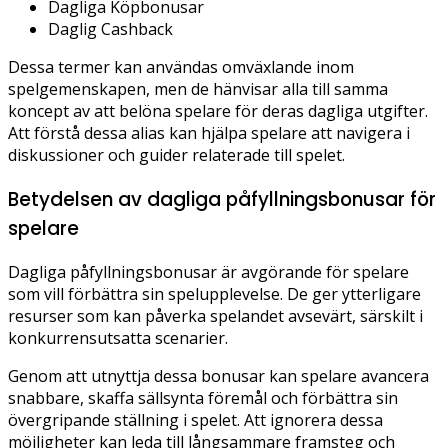
Dagliga Köpbonusar
Daglig Cashback
Dessa termer kan användas omväxlande inom
spelgemenskapen, men de hänvisar alla till samma
koncept av att belöna spelare för deras dagliga utgifter.
Att förstå dessa alias kan hjälpa spelare att navigera i
diskussioner och guider relaterade till spelet.
Betydelsen av dagliga påfyllningsbonusar för
spelare
Dagliga påfyllningsbonusar är avgörande för spelare
som vill förbättra sin spelupplevelse. De ger ytterligare
resurser som kan påverka spelandet avsevärt, särskilt i
konkurrensutsatta scenarier.
Genom att utnyttja dessa bonusar kan spelare avancera
snabbare, skaffa sällsynta föremål och förbättra sin
övergripande ställning i spelet. Att ignorera dessa
möjligheter kan leda till långsammare framsteg och