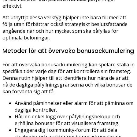
effektivt.
Att utnyttja dessa verktyg hjälper inte bara till med att
följa utan förbättrar också strategiskt beslutsfattande
angående när och hur mycket som ska påfyllas för
optimala belöningar.
Metoder för att övervaka bonusackumulering
För att övervaka bonusackumulering kan spelare ställa in
specifika tider varje dag för att kontrollera sin framsteg.
Denna rutin hjälper till att identifiera hur nära de är att
nå de dagliga påfyllningsgränserna och vilka bonusar de
kan förvänta sig att få.
Använd påminnelser eller alarm för att påminna om
dagliga kontroller.
Håll en enkel logg över påfyllningsbelopp och
erhållna bonusar för att visualisera framsteg.
Engagera dig i community-forum för att dela
strategier och insikter om bonusackumulering.