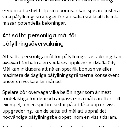
Genom att aktivt följa sina bonusar kan spelare justera
sina påfyllningsstrategier för att säkerställa att de inte
missar potentiella belöningar.
Att sätta personliga mål för
påfyllningsövervakning
Att sätta personliga mål för påfyllningsövervakning kan
avsevärt förbättra en spelares upplevelse i Mafia City.
Mål kan inkludera att nå en specifik bonusnivå eller
maximera de dagliga påfyllningsgränserna konsekvent
under en vecka eller månad.
Spelare bör överväga vilka belöningar som är mest
fördelaktiga för dem och anpassa sina mål därefter. Till
exempel, om en spelare siktar på att låsa upp en viss
uppgradering, kan de sätta ett mål att uppnå det
nödvändiga påfyllningsbeloppet inom en viss tidsram.