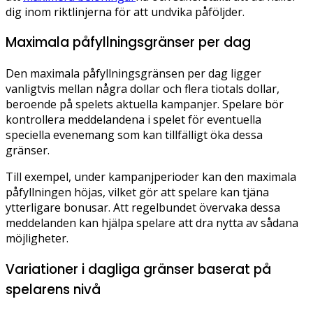
dig inom riktlinjerna för att undvika påföljder.
Maximala påfyllningsgränser per dag
Den maximala påfyllningsgränsen per dag ligger
vanligtvis mellan några dollar och flera tiotals dollar,
beroende på spelets aktuella kampanjer. Spelare bör
kontrollera meddelandena i spelet för eventuella
speciella evenemang som kan tillfälligt öka dessa
gränser.
Till exempel, under kampanjperioder kan den maximala
påfyllningen höjas, vilket gör att spelare kan tjäna
ytterligare bonusar. Att regelbundet övervaka dessa
meddelanden kan hjälpa spelare att dra nytta av sådana
möjligheter.
Variationer i dagliga gränser baserat på
spelarens nivå