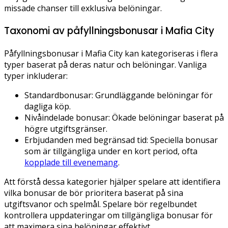
missade chanser till exklusiva belöningar.
Taxonomi av påfyllningsbonusar i Mafia City
Påfyllningsbonusar i Mafia City kan kategoriseras i flera
typer baserat på deras natur och belöningar. Vanliga
typer inkluderar:
Standardbonusar: Grundläggande belöningar för
dagliga köp.
Nivåindelade bonusar: Ökade belöningar baserat på
högre utgiftsgränser.
Erbjudanden med begränsad tid: Speciella bonusar
som är tillgängliga under en kort period, ofta
kopplade till evenemang
.
Att förstå dessa kategorier hjälper spelare att identifiera
vilka bonusar de bör prioritera baserat på sina
utgiftsvanor och spelmål. Spelare bör regelbundet
kontrollera uppdateringar om tillgängliga bonusar för
att maximera sina belöningar effektivt.