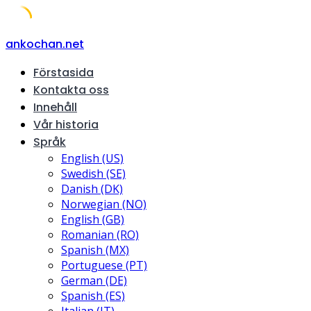
Skip
ankochan.net
to
Förstasida
content
Kontakta oss
Innehåll
Vår historia
Språk
English (US)
Swedish (SE)
Danish (DK)
Norwegian (NO)
English (GB)
Romanian (RO)
Spanish (MX)
Portuguese (PT)
German (DE)
Spanish (ES)