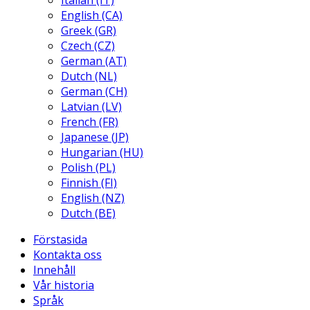
Italian (IT)
English (CA)
Greek (GR)
Czech (CZ)
German (AT)
Dutch (NL)
German (CH)
Latvian (LV)
French (FR)
Japanese (JP)
Hungarian (HU)
Polish (PL)
Finnish (FI)
English (NZ)
Dutch (BE)
Förstasida
Kontakta oss
Innehåll
Vår historia
Språk