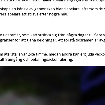
enna strukturerade metod håller spelare engagerade och uppm
skapa en känsla av gemenskap bland spelare, eftersom de o
ra spelare att sträva efter högre mål.
 tidsramar, som kan sträcka sig från några dagar till fler
ränser för att tjäna belöningar. Att förstå tidsramen är a
m återställs var 24:e timme, medan andra kan erbjuda veckov
 till framgång och belöningsackumulering.