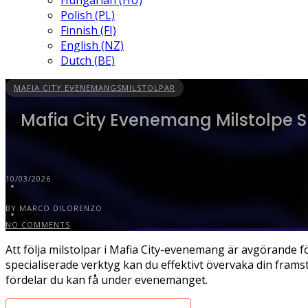
Hungarian (HU)
Polish (PL)
Finnish (FI)
English (NZ)
Dutch (BE)
MAFIA CITY EVENEMANGSMILSTOLPAR
Mafia City Evenemang Milstolpe 
10/03/2026
BY MARCO DILORENZO
NO COMMENTS
Att följa milstolpar i Mafia City-evenemang är avgörande f
specialiserade verktyg kan du effektivt övervaka din frams
fördelar du kan få under evenemanget.