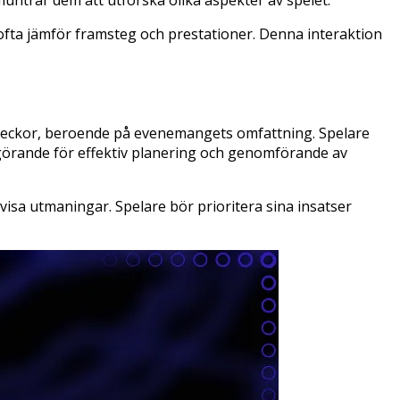
untrar dem att utforska olika aspekter av spelet.
fta jämför framsteg och prestationer. Denna interaktion
a veckor, beroende på evenemangets omfattning. Spelare
vgörande för effektiv planering och genomförande av
isa utmaningar. Spelare bör prioritera sina insatser