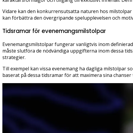
karaktärsförmågor och tillgång till exklusivt innehåll. D
Vidare kan den konkurrensutsatta naturen hos milstolpar 
kan förbättra den övergripande spelupplevelsen och motive
Tidsramar för evenemangsmilstolpar
Evenemangsmilstolpar fungerar vanligtvis inom definierade
måste slutföra de nödvändiga uppgifterna inom dessa tidsg
strategier.
Till exempel kan vissa evenemang ha dagliga milstolpar so
baserat på dessa tidsramar för att maximera sina chanser