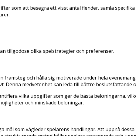
ter som att besegra ett visst antal fiender, samla specifika 
urer.
n tillgodose olika spelstrategier och preferenser.
 sin framsteg och hålla sig motiverade under hela evenemang
vt. Denna medvetenhet kan leda till bättre beslutsfattande o
ntifiera vilka uppgifter som ger de bästa belöningarna, vilk
e möjligheter och minskade belöningar.
a mål som vägleder spelarens handlingar. Att uppnå dessa mi