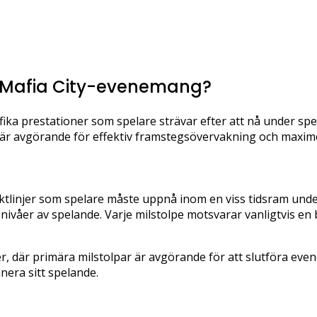
 i Mafia City-evenemang?
ika prestationer som spelare strävar efter att nå under spel
r är avgörande för effektiv framstegsövervakning och maxim
iktlinjer som spelare måste uppnå inom en viss tidsram unde
 nivåer av spelande. Varje milstolpe motsvarar vanligtvis en 
r, där primära milstolpar är avgörande för att slutföra ev
anera sitt spelande.